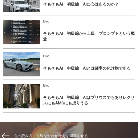
そもそもAI 初級編 AIに心はあるのか？
Blog
そもそもAI 初級編から上級 プロンプトという概
念
Blog
そもそもAI 中級編 AIとは確率の化け物である
Blog
そもそもAI 初級編 AIはプリウスでもありレクサ
スにもAMGにも成りうる
心の読み方 視線を合わせ考えを同調させる