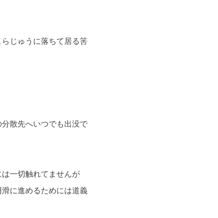
こらじゅうに落ちて居る筈
の分散先へいつでも出没で
には一切触れてませんが
円滑に進めるためには道義