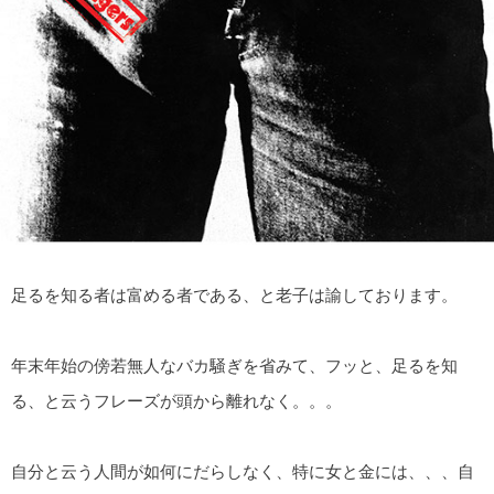
足るを知る者は富める者である、と老子は諭しております。
年末年始の傍若無人なバカ騒ぎを省みて、フッと、足るを知
る、と云うフレーズが頭から離れなく。。。
自分と云う人間が如何にだらしなく、特に女と金には、、、自