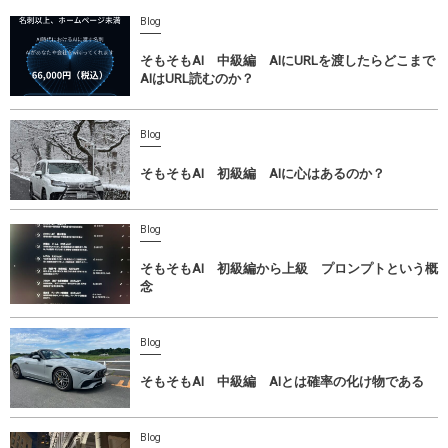
Blog
そもそもAI 中級編 AIにURLを渡したらどこまで
AIはURL読むのか？
Blog
そもそもAI 初級編 AIに心はあるのか？
Blog
そもそもAI 初級編から上級 プロンプトという概
念
Blog
そもそもAI 中級編 AIとは確率の化け物である
Blog