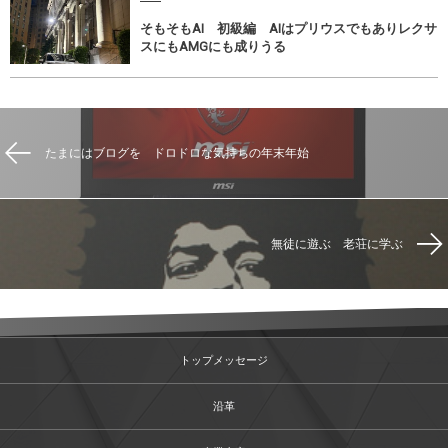
そもそもAI 初級編 AIはプリウスでもありレクサ
スにもAMGにも成りうる
たまにはブログを ドロドロな気持ちの年末年始
無徒に遊ぶ 老荘に学ぶ
トップメッセージ
沿革