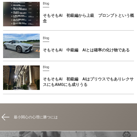
Blog
そもそもAI 初級編から上級 プロンプトという概
念
Blog
そもそもAI 中級編 AIとは確率の化け物である
Blog
そもそもAI 初級編 AIはプリウスでもありレクサ
スにもAMGにも成りうる
最小関心の心理に勝つには