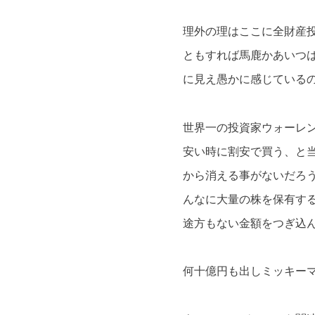
理外の理はここに全財産
ともすれば馬鹿かあいつ
に見え愚かに感じている
世界一の投資家ウォーレ
安い時に割安で買う、と
から消える事がないだろ
んなに大量の株を保有す
途方もない金額をつぎ込
何十億円も出しミッキー