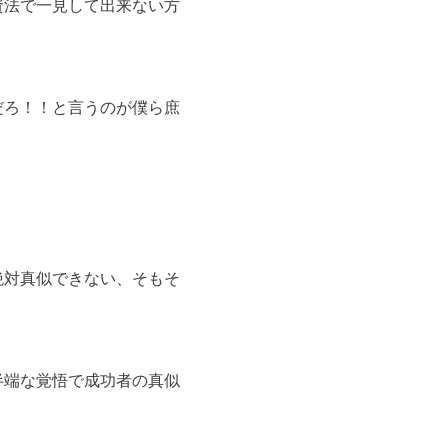
資法で一見して出来ない方
だろ！！と言うのが僕ら庶
絶対真似できない、そもそ
半端な覚悟で成功者の真似