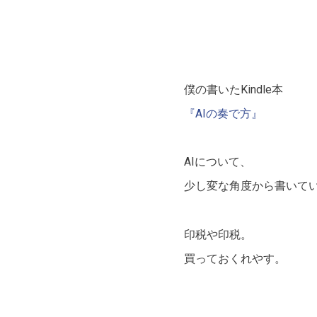
僕の書いたKindle本
『AIの奏で方』
AIについて、
少し変な角度から書いて
印税や印税。
買っておくれやす。