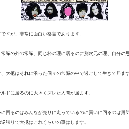
言ですが、非常に面白い格言であります。
、常識の外の常識、同じ枠の理に居るのに別次元の理、自分の
す、大抵はそれに沿った個々の常識の中で過ごして生きて居ま
ールドに居るのに大きくズレた人間が居ます。
いに回るのはみんなが売りに走っているのに買いに回るのは勇
の逆張りで大抵はこれくらいの事はします。