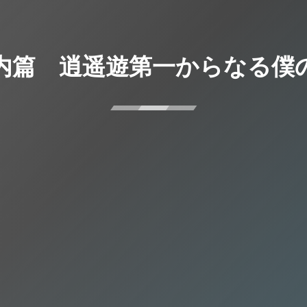
内篇 逍遥遊第一からなる僕