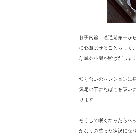
荘子内篇 逍遥遊第一か
に心遊ばせることらしく
な蝉や小鳩が騒ぎだしま
知り合いのマンションに
気扇の下にたばこを吸い
ります。
そうして眠くなったらベ
かなりの整った状況にな