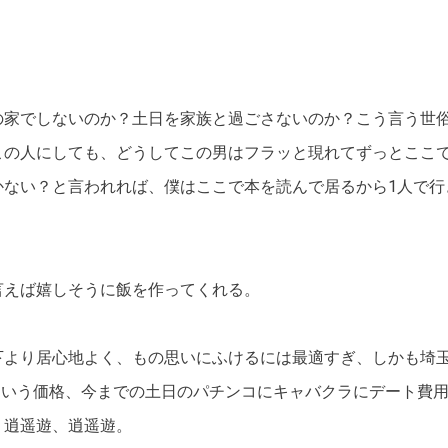
の家でしないのか？土日を家族と過ごさないのか？こう言う世
この人にしても、どうしてこの男はフラッと現れてずっとここ
かない？と言われれば、僕はここで本を読んで居るから1人で行
言えば嬉しそうに飯を作ってくれる。
下より居心地よく、もの思いにふけるには最適すぎ、しかも埼
円という価格、今までの土日のパチンコにキャバクラにデート費
。逍遥遊、逍遥遊。