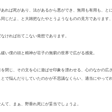
があれば死があり、法があるから悪ができ、無用も有用も、とに
も同じだよ、と大雑把なたやとうようなものの見方であります
ばなければ出てこない発想であります。
も緩い僕の頭と精神が荘子の無窮の世界で広がる感覚。
目を閉じ、その文を心に遊ばせ印象を漂わせる、心のなかの広
ことで悩んだりしていたのかが不思議なくらい、適当にやって
なんて、まぁ、野垂れ死にが妥当でしょうよ。