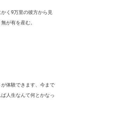
かく9万里の彼方から見
、無が有を産む。
さが体験できます、今まで
れば人生なんて何とかなっ