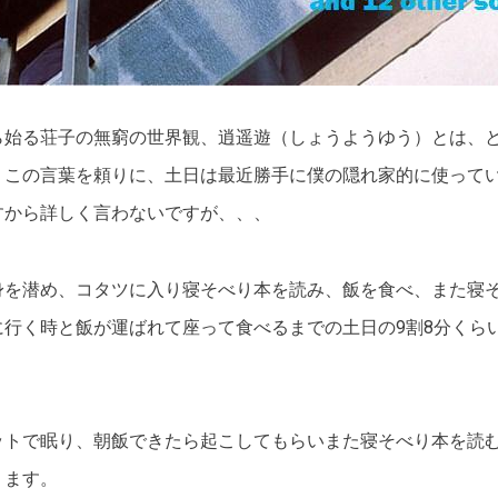
ら始る荘子の無窮の世界観、逍遥遊（しょうようゆう）とは、
、この言葉を頼りに、土日は最近勝手に僕の隠れ家的に使って
すから詳しく言わないですが、、、
身を潜め、コタツに入り寝そべり本を読み、飯を食べ、また寝
に行く時と飯が運ばれて座って食べるまでの土日の9割8分くら
ットで眠り、朝飯できたら起こしてもらいまた寝そべり本を読
ります。