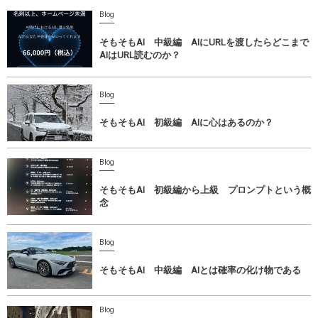
Blog
そもそもAI 中級編 AIにURLを渡したらどこまで
AIはURL読むのか？
Blog
そもそもAI 初級編 AIに心はあるのか？
Blog
そもそもAI 初級編から上級 プロンプトという概
念
Blog
そもそもAI 中級編 AIとは確率の化け物である
Blog