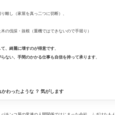
切り離し（家屋を真っ二つに切断）、
た木の伐採・抜根（重機ではできないので手堀り）
して、綺麗に壊すのが得意です
。
がらない、手間のかかる仕事も自信を持って承ります
。
かわったような ？ 気がします
、パチンコ屋の常連の人間関係ではじまった会社、ふざけたも