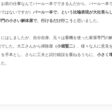
「お前の仕事なんてバール一本でできるんだから、バール一本
本ではないですが）
バール一本で、という比喩表現が大社長ら
専門の小さい解体屋で、行けるだけ行こう
と思いました。
とにはしましたが、自分自身、元々は重機を使った家屋専門の
続でした。大工さんから掃除屋
（小堀賢二）
、様々な人に意見
とを手本とし、さらに工夫と試行錯誤を重ねるうちに、
小さく
した。