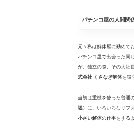
パチンコ屋の人間関
元々私は解体屋に勤めて
パチンコ屋で出会った同
が、独立の際、その大社
式会社 くさなぎ解体
を設
当初は重機を使った普通
堀）
に、いろいろなリフ
小さい解体
の仕事をする