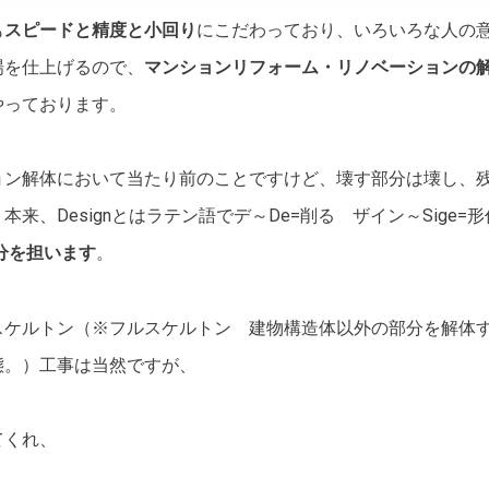
も
スピードと精度と小回り
にこだわっており、いろいろな人の
場を仕上げるので、
マンションリフォーム・リノベーションの
やっております。
ョン解体において当たり前のことですけど、壊す部分は壊し、
来、Designとはラテン語でデ～De=削る ザイン～Sige
分を担います
。
スケルトン（※フルスケルトン 建物構造体以外の部分を解体
態。）工事は当然ですが、
てくれ、