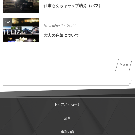
仕事も女もキャップ萌え（バフ）
Blog
November
17
,
2022
大人の色気について
More
トップメッセージ
沿革
事業内容