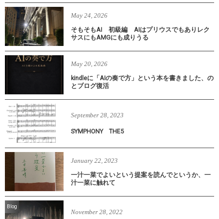
May
24
,
2026
そもそもAI 初級編 AIはプリウスでもありレク
サスにもAMGにも成りうる
May
20
,
2026
kindleに「AIの奏で方」という本を書きました、の
とブログ復活
September
28
,
2023
SYMPHONY THE5
January
22
,
2023
一汁一菜でよいという提案を読んでというか、一
汁一菜に触れて
Blog
November
28
,
2022