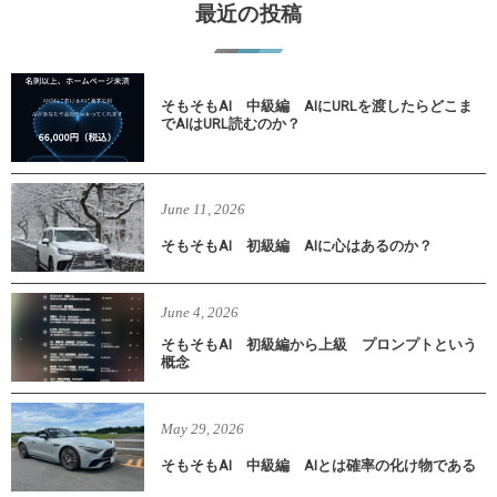
最近の投稿
そもそもAI 中級編 AIにURLを渡したらどこま
でAIはURL読むのか？
June
11
,
2026
そもそもAI 初級編 AIに心はあるのか？
June
4
,
2026
そもそもAI 初級編から上級 プロンプトという
概念
May
29
,
2026
そもそもAI 中級編 AIとは確率の化け物である