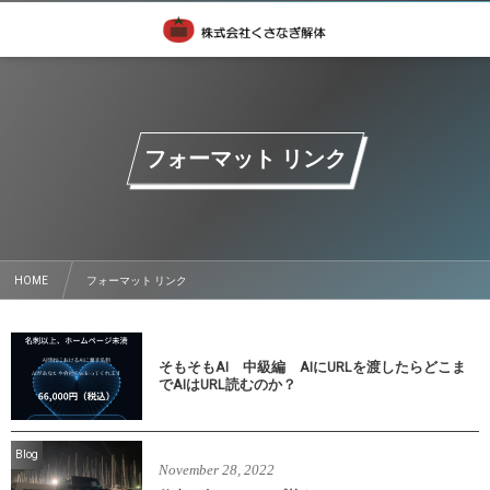
フォーマット リンク
HOME
フォーマット リンク
そもそもAI 中級編 AIにURLを渡したらどこま
でAIはURL読むのか？
Blog
November
28
,
2022