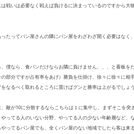
には戦いは必要なく戦えば負けるに決まっているのですから大
あったってパン屋さんの隣にパン屋をわざわざ開く必要はなく
。
ら、僕なら、食パンだけならお隣に負けません、、、と看板を
その部分ですが占有率をあげ）勝負を仕掛け、徐々に徐々に相
アをなるべく取れるところに置けばグンと勝率は上がるでしょ
は、敵が10に分散するならこちらは１に集中し、まずそこを突
、やってる人のいない分野、やってる人の少ない年齢層など、
もやってるパン屋でも、全くパン屋のない地域でしたら客は来