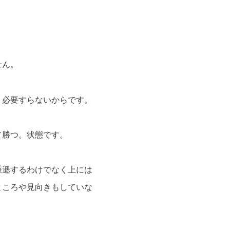
せん。
う必要すらないからです。
て勝つ。状態です。
謙遜するわけでなく上には
ところや見向きもしていな