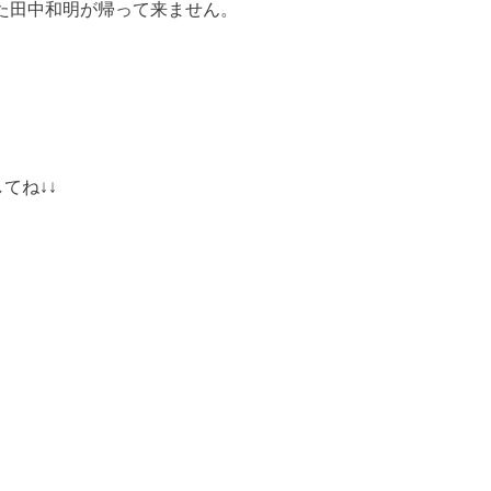
た田中和明が帰って来ません。
てね↓↓