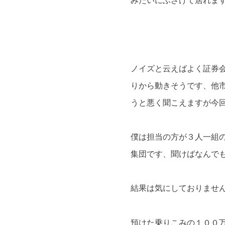
みたいにふざけて居れま
ノイズと云えばよく証券
りから動きそうです、他
うと悪く聞こえますが今
僕は担当の方が３人一組
集団です、聞けばなんで
結果は気にしておりませ
預けた乗りこみの１００