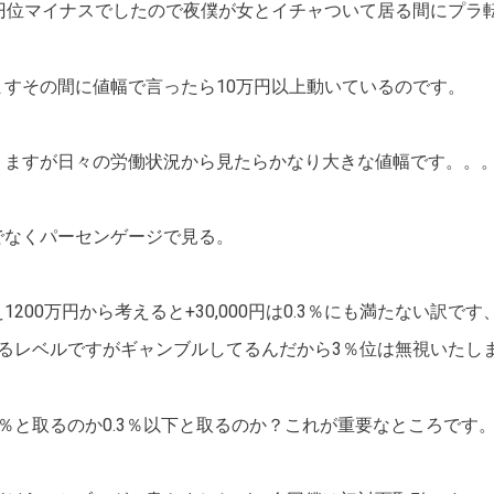
万円位マイナスでしたので夜僕が女とイチャついて居る間にプラ
すその間に値幅で言ったら10万円以上動いているのです。
りますが日々の労働状況から見たらかなり大きな値幅です。。
でなくパーセンゲージで見る。
200万円から考えると+30,000円は0.3％にも満たない訳です
なるレベルですがギャンブルしてるんだから3％位は無視いたし
％と取るのか0.3％以下と取るのか？これが重要なところです