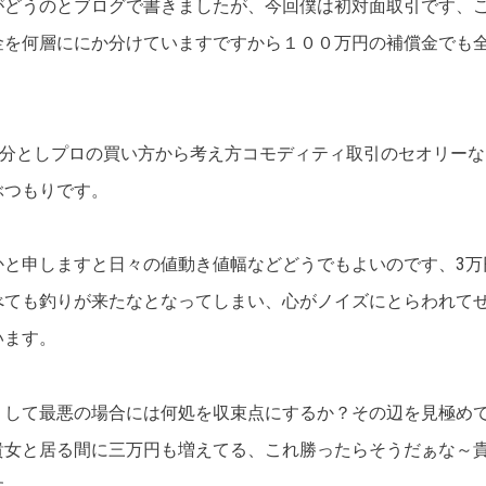
どうのとブログで書きましたが、今回僕は初対面取引です、こ
金を何層ににか分けていますですから１００万円の補償金でも
部分としプロの買い方から考え方コモディティ取引のセオリー
ぶつもりです。
かと申しますと日々の値動き値幅などどうでもよいのです、3万
べても釣りが来たなとなってしまい、心がノイズにとらわれて
います。
うして最悪の場合には何処を収束点にするか？その辺を見極め
貴女と居る間に三万円も増えてる、これ勝ったらそうだぁな～