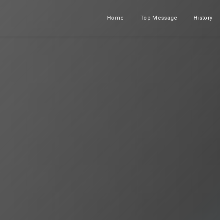
Home
Top Message
History
ホーム
メッセージ
沿革