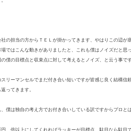
す。
会社の担当の方からＴＥＬが掛かってきます、やはりこの辺が
市場ではこんな動きがありましたと、これも僕はノイズだと思
回の僕の目標点と収束点に対して考えるとノイズ、と云う事で
のスリーマンセルでまだ付き合い短いですが皆感じ良く結構信
も返ってきます。
ん、僕は独自の考え方でお付き合いしている訳ですからプロと
万円、倍以上にしてくれればラッキーが目標点、駄目なら駄目