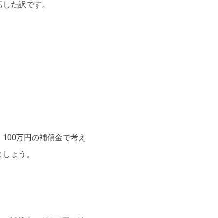
転した訳です。
。
、100万円の補償金で考え
ましょう。
。