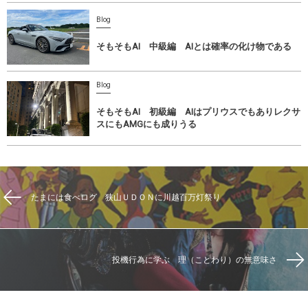
Blog
そもそもAI 中級編 AIとは確率の化け物である
Blog
そもそもAI 初級編 AIはプリウスでもありレクサ
スにもAMGにも成りうる
たまには食べログ 狭山ＵＤＯＮに川越百万灯祭り
投機行為に学ぶ 理（ことわり）の無意味さ