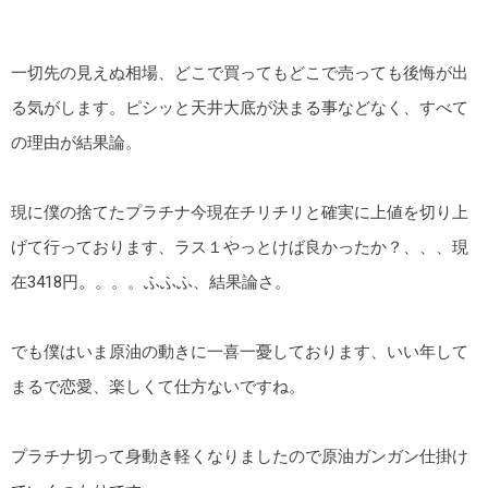
一切先の見えぬ相場、どこで買ってもどこで売っても後悔が出
る気がします。ピシッと天井大底が決まる事などなく、すべて
の理由が結果論。
現に僕の捨てたプラチナ今現在チリチリと確実に上値を切り上
げて行っております、ラス１やっとけば良かったか？、、、現
在3418円。。。。ふふふ、結果論さ。
でも僕はいま原油の動きに一喜一憂しております、いい年して
まるで恋愛、楽しくて仕方ないですね。
プラチナ切って身動き軽くなりましたので原油ガンガン仕掛け