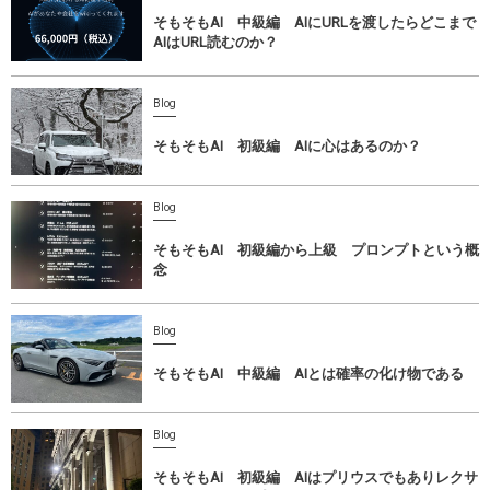
そもそもAI 中級編 AIにURLを渡したらどこまで
AIはURL読むのか？
Blog
そもそもAI 初級編 AIに心はあるのか？
Blog
そもそもAI 初級編から上級 プロンプトという概
念
Blog
そもそもAI 中級編 AIとは確率の化け物である
Blog
そもそもAI 初級編 AIはプリウスでもありレクサ