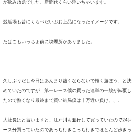
が飲み放題でした。新聞代くらい浮いちゃいます。
競艇場も昔にくらべだいぶお上品になったイメージです。
たばこもいっちょ前に喫煙所がありました。
久しぶりだし今日はあんまり熱くならないで軽く遊ぼう、と決
めていたのですが、第一レース僕の買った連単の一艘が転覆し
たので熱くなり最終まで買い結局僕は十万近い負け、、、
大社長はと言いますと、江戸川も並行して買っていたので24レ
ース分買っていたのであっち行きこっち行きでほとんど歩きっ