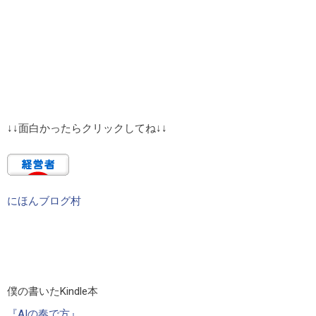
↓↓面白かったらクリックしてね↓↓
にほんブログ村
僕の書いたKindle本
『AIの奏で方』