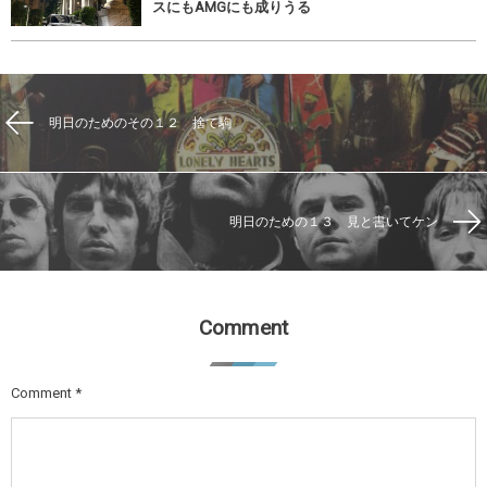
スにもAMGにも成りうる
明日のためのその１２ 捨て駒
明日のための１３ 見と書いてケン
Comment
Comment
*