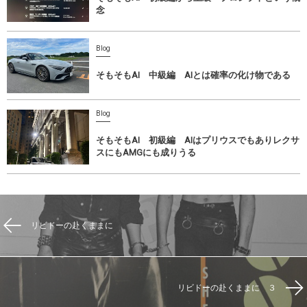
念
Blog
そもそもAI 中級編 AIとは確率の化け物である
Blog
そもそもAI 初級編 AIはプリウスでもありレクサ
スにもAMGにも成りうる
リビドーの赴くままに
リビドーの赴くままに ３