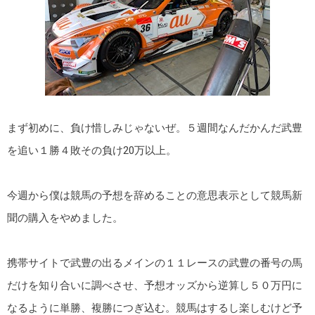
まず初めに、負け惜しみじゃないぜ。５週間なんだかんだ武豊
を追い１勝４敗その負け20万以上。
今週から僕は競馬の予想を辞めることの意思表示として競馬新
聞の購入をやめました。
携帯サイトで武豊の出るメインの１１レースの武豊の番号の馬
だけを知り合いに調べさせ、予想オッズから逆算し５０万円に
なるように単勝、複勝につぎ込む。競馬はするし楽しむけど予