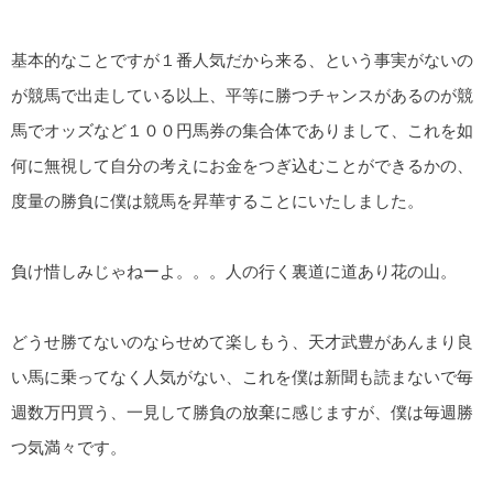
基本的なことですが１番人気だから来る、という事実がないの
が競馬で出走している以上、平等に勝つチャンスがあるのが競
馬でオッズなど１００円馬券の集合体でありまして、これを如
何に無視して自分の考えにお金をつぎ込むことができるかの、
度量の勝負に僕は競馬を昇華することにいたしました。
負け惜しみじゃねーよ。。。人の行く裏道に道あり花の山。
どうせ勝てないのならせめて楽しもう、天才武豊があんまり良
い馬に乗ってなく人気がない、これを僕は新聞も読まないで毎
週数万円買う、一見して勝負の放棄に感じますが、僕は毎週勝
つ気満々です。