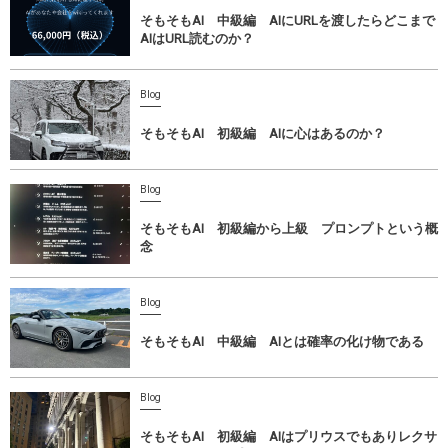
そもそもAI 中級編 AIにURLを渡したらどこまで
AIはURL読むのか？
Blog
そもそもAI 初級編 AIに心はあるのか？
Blog
そもそもAI 初級編から上級 プロンプトという概
念
Blog
そもそもAI 中級編 AIとは確率の化け物である
Blog
そもそもAI 初級編 AIはプリウスでもありレクサ