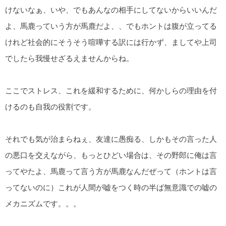
けないなぁ、いや、でもあんなの相手にしてないからいいんだ
よ、馬鹿っていう方が馬鹿だよ、、でもホントは腹が立ってる
けれど社会的にそうそう喧嘩する訳には行かず、ましてや上司
でしたら我慢せざるえませんからね。
ここでストレス、これを緩和するために、何かしらの理由を付
けるのも自我の役割です。
それでも気が治まらねぇ、友達に愚痴る、しかもその言った人
の悪口を交えながら、もっとひどい場合は、その野郎に俺は言
ってやたよ、馬鹿って言う方が馬鹿なんだぜって（ホントは言
ってないのに）これが人間が嘘をつく時の半ば無意識での嘘の
メカニズムです。。。