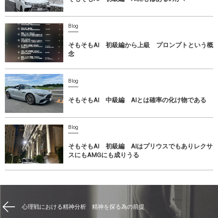
Blog
そもそもAI 初級編から上級 プロンプトという概
念
Blog
そもそもAI 中級編 AIとは確率の化け物である
Blog
そもそもAI 初級編 AIはプリウスでもありレクサ
スにもAMGにも成りうる
心理戦における精神分析 精神を探る為の前提