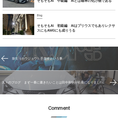
そもそもAI 中級編 AIとは確率の化け物である
Blog
そもそもAI 初級編 AIはプリウスでもありレクサ
スにもAMGにも成りうる
放生（ホウジョウ）手放すという事
久々のブログ まず一番に書きたいことは田中和明が社長になりました。
Comment