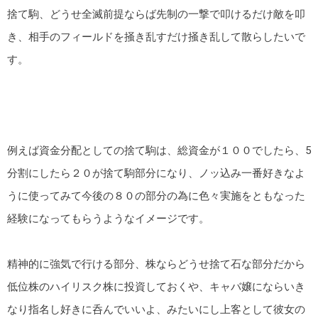
捨て駒、どうせ全滅前提ならば先制の一撃で叩けるだけ敵を叩
き、相手のフィールドを掻き乱すだけ掻き乱して散らしたいで
す。
例えば資金分配としての捨て駒は、総資金が１００でしたら、5
分割にしたら２０が捨て駒部分になり、ノッ込み一番好きなよ
うに使ってみて今後の８０の部分の為に色々実施をともなった
経験になってもらうようなイメージです。
精神的に強気で行ける部分、株ならどうせ捨て石な部分だから
低位株のハイリスク株に投資しておくや、キャバ嬢にならいき
なり指名し好きに呑んでいいよ、みたいにし上客として彼女の