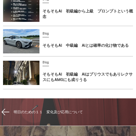
そもそもAI 初級編から上級 プロンプトという概
念
Blog
そもそもAI 中級編 AIとは確率の化け物である
Blog
そもそもAI 初級編 AIはプリウスでもありレクサ
スにもAMGにも成りうる
明日のための１１ 変化及び応用について