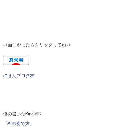
↓↓面白かったらクリックしてね↓↓
にほんブログ村
僕の書いたKindle本
『AIの奏で方』