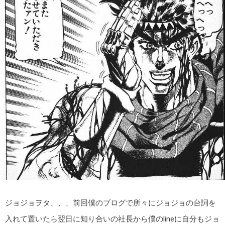
ジョジョヲタ、、、前回僕のブログで所々にジョジョの台詞を
入れて置いたら翌日に知り合いの社長から僕のlineに自分もジョ