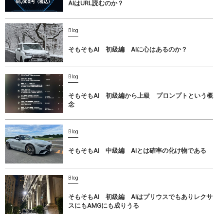
AIはURL読むのか？
Blog
そもそもAI 初級編 AIに心はあるのか？
Blog
そもそもAI 初級編から上級 プロンプトという概
念
Blog
そもそもAI 中級編 AIとは確率の化け物である
Blog
そもそもAI 初級編 AIはプリウスでもありレクサ
スにもAMGにも成りうる