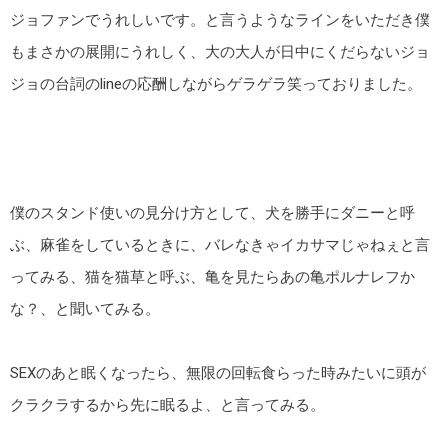
ジョファンでうれしいです。と言うようなラインをいただき僕
もまさかの展開にうれしく、大の大人が日中にくだらないジョ
ジョの台詞のlineの応酬しながらゲラゲラ笑っておりました。
僕のスタンド使いの見分け方として、犬を勝手にダニーと呼
ぶ、麻雀をしているときに、バレなきゃイカサマじゃねぇと言
ってみる、猫を猫草と呼ぶ、亀を見たらあの亀ポルナレフか
な？、と聞いてみる。
SEXのあと眠くなったら、無限の回転食らった時みたいに頭が
クラクラするから先に眠るよ、と言ってみる。