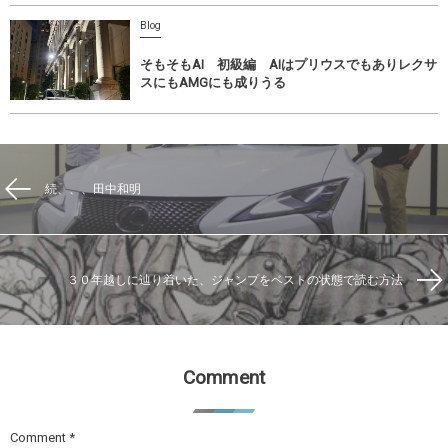
Blog
そもそもAI 初級編 AIはプリウスでもありレクサ
スにもAMGにも成りうる
続、、、田中和明
３０年越しに辿り着いた、ジャンプをベストの状態で読む方法
Comment
Comment
*