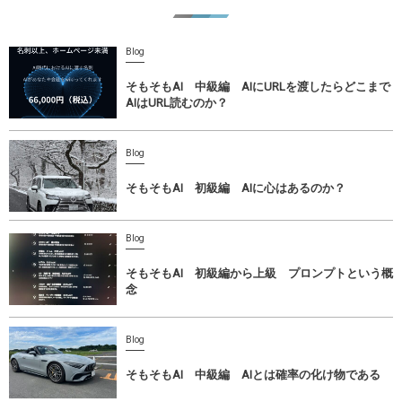
Blog
そもそもAI 中級編 AIにURLを渡したらどこまで
AIはURL読むのか？
Blog
そもそもAI 初級編 AIに心はあるのか？
Blog
そもそもAI 初級編から上級 プロンプトという概
念
Blog
そもそもAI 中級編 AIとは確率の化け物である