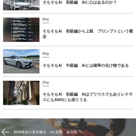
そもそもAI 初級編 AIに心はあるのか？
Blog
そもそもAI 初級編から上級 プロンプトという概
念
Blog
そもそもAI 中級編 AIとは確率の化け物である
Blog
そもそもAI 初級編 AIはプリウスでもありレクサ
スにもAMGにも成りうる
精神構造の基本概念 es 自我 超自我