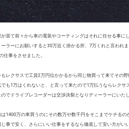
屋が居て前々から車の電装やコーティングはそれに任せる事に
ーラーにお願いすると30万近く掛かる所、7万くれと言われ
高の仕事をさせました。
ーもレクサスで工賃2万円位かかるから同じ物買って来てその野
低でも1万はくれないと、と言って来たので1万払うならレクサ
たのでドライブレコーダーは交渉決裂となりディーラーにいた
は1400万の車買うのにその数万や数千円をそこまでケチるの
同じ事で安く、さらにいい仕事をするなら徹底して安い方がい