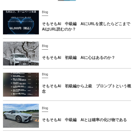
Blog
そもそもAI 中級編 AIにURLを渡したらどこまで
AIはURL読むのか？
Blog
そもそもAI 初級編 AIに心はあるのか？
Blog
そもそもAI 初級編から上級 プロンプトという概
念
Blog
そもそもAI 中級編 AIとは確率の化け物である