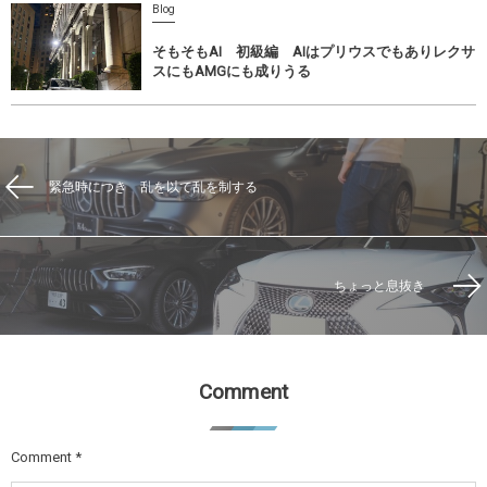
Blog
そもそもAI 初級編 AIはプリウスでもありレクサ
スにもAMGにも成りうる
緊急時につき 乱を以て乱を制する
ちょっと息抜き
Comment
Comment
*