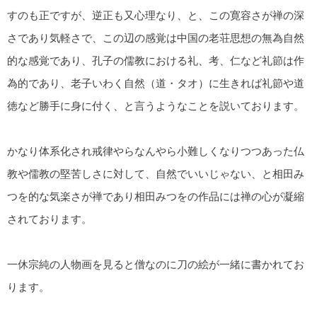
すのも正ですが、逆正も又心理なり、と、この寛容さが禅の深
さであり気軽さで、この辺の感覚は中国の老荘思想の無為自然
的な感覚であり、孔子の儒教における礼、考、仁など礼節は作
為的であり、老子いわく自然（道・タオ）に生きれば礼節や道
徳など勝手に身に付く、と言うようなことを説いております。
かなり体系化され戒律やらなんやら小難しくなりつつあった仏
教や儒教の堅苦しさに対して、自然でいいじゃない、と相田み
つを的な気楽さが禅であり相田みつをの作品には禅の心が凝縮
されております。
一休宗純の人物画を見ると僧なのに刀の絵が一緒に書かれてお
ります。