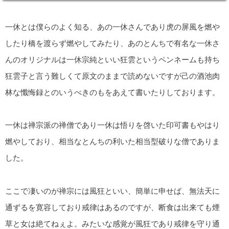
一休とは僕らのよく知る、あの一休さんであり虎の屏風を燃や
したり橋を渡らず燃やしてみたり、あのとんちで有名な一休さ
んのオリジナルは一休宗純といい狂雲というペンネームも持ち
狂雲子と言う難しくて原文のままで読めないですが己の酒池肉
林な懺悔録とのいうべきのもをあえて書いたりしております。
一休は禅宗派の禅僧であり一休は悟りを啓いた印可書もやはり
燃やしており、相当なとんちの利いた相当型破りな僧でありま
した。
ここで凄いのが禅宗には風狂といい、簡単に申せば、無法天に
通ずるを寛容しており戒律はあるのですが、断食は出来ても煙
草と女は絶てねぇよ。みたいな感覚が風狂であり戒律を守り通