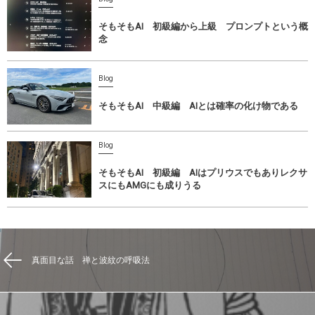
そもそもAI 初級編から上級 プロンプトという概
念
Blog
そもそもAI 中級編 AIとは確率の化け物である
Blog
そもそもAI 初級編 AIはプリウスでもありレクサ
スにもAMGにも成りうる
真面目な話 禅と波紋の呼吸法