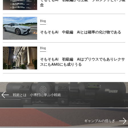
念
Blog
そもそもAI 中級編 AIとは確率の化け物である
Blog
そもそもAI 初級編 AIはプリウスでもありレクサ
スにもAMGにも成りうる
戦術とは 小博打に学ぶ小戦術
ギャンブルの揺らぎ