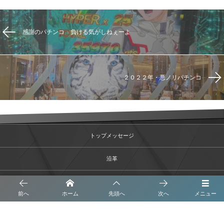
感謝のパチンコ 負ける気がしねぇーよ
２０２２年・悪ノリパチンコ
トップメッセージ
沿革
事業内容
前へ
ホーム
先頭へ
次へ
メニュー
会社概要