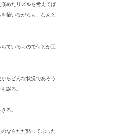
え嵌めたりズルを考えてば
ちを拾いながらも、なんと
落ちているもので何とか工
だからどんな状況であろう
けも譲る。
生きる。
たのならただ黙ってぶった