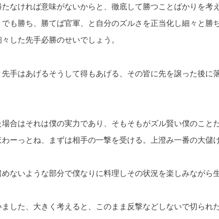
勝たなければ意味がないからと、徹底して勝つことばかりを考
りでも勝ち、勝てば官軍、と自分のズルさを正当化し細々と勝
細々した先手必勝のせいでしょう。
、先手はあげるそうして得もあげる、その皆に先を譲った後に
た場合はそれは僕の実力であり、そもそもがズル賢い僕のこと
ほわーっとね、まずは相手の一撃を受ける。上澄み一番の大儲
留めないような部分で僕なりに料理しその状況を楽しみながら
いました、大きく考えると、このまま反撃などしないで切られ