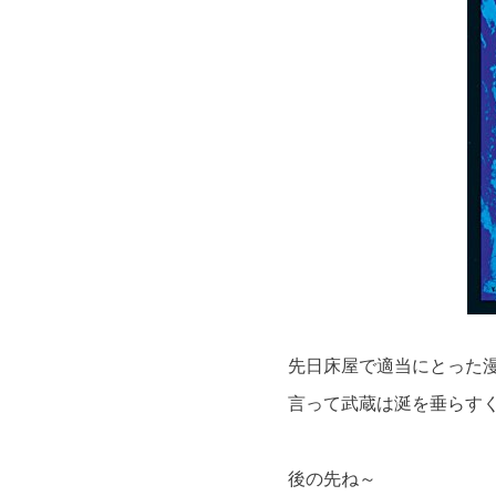
先日床屋で適当にとった
言って武蔵は涎を垂らす
後の先ね～