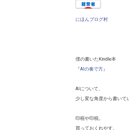
にほんブログ村
僕の書いたKindle本
『AIの奏で方』
AIについて、
少し変な角度から書いて
印税や印税。
買っておくれやす。