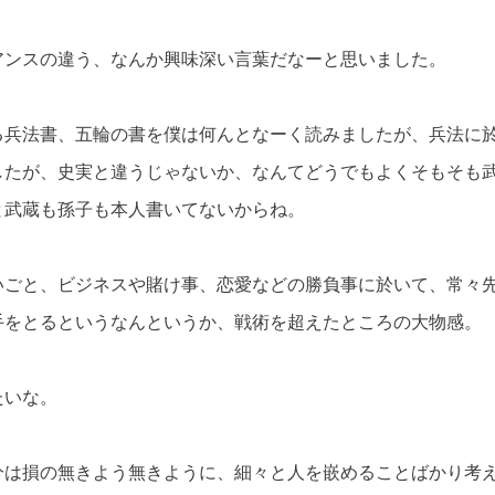
アンスの違う、なんか興味深い言葉だなーと思いました。
る兵法書、五輪の書を僕は何んとなーく読みましたが、兵法に
したが、史実と違うじゃないか、なんてどうでもよくそもそも
と武蔵も孫子も本人書いてないからね。
いごと、ビジネスや賭け事、恋愛などの勝負事に於いて、常々
手をとるというなんというか、戦術を超えたところの大物感。
たいな。
分は損の無きよう無きように、細々と人を嵌めることばかり考