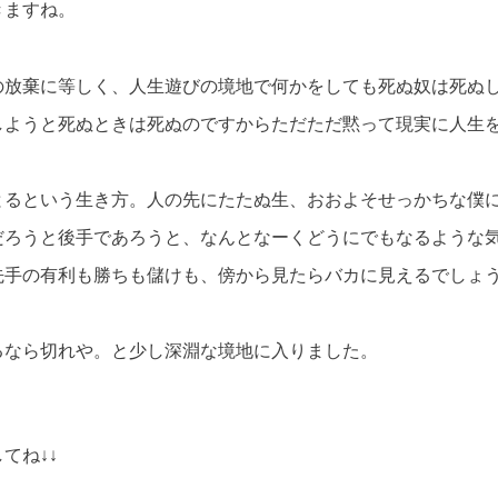
きますね。
の放棄に等しく、人生遊びの境地で何かをしても死ぬ奴は死ぬ
しようと死ぬときは死ぬのですからただただ黙って現実に人生
とるという生き方。人の先にたたぬ生、おおよそせっかちな僕
だろうと後手であろうと、なんとなーくどうにでもなるような
先手の有利も勝ちも儲けも、傍から見たらバカに見えるでしょ
るなら切れや。と少し深淵な境地に入りました。
てね↓↓