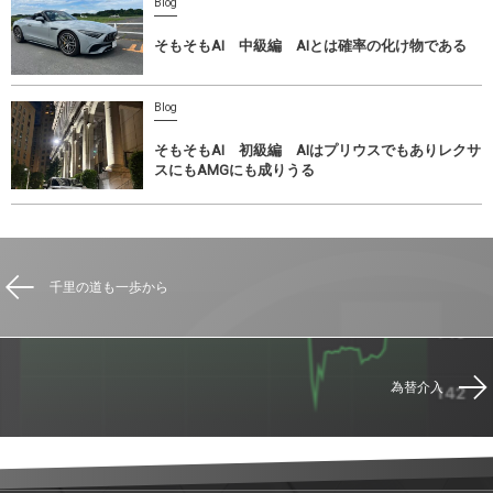
Blog
そもそもAI 中級編 AIとは確率の化け物である
Blog
そもそもAI 初級編 AIはプリウスでもありレクサ
スにもAMGにも成りうる
千里の道も一歩から
為替介入