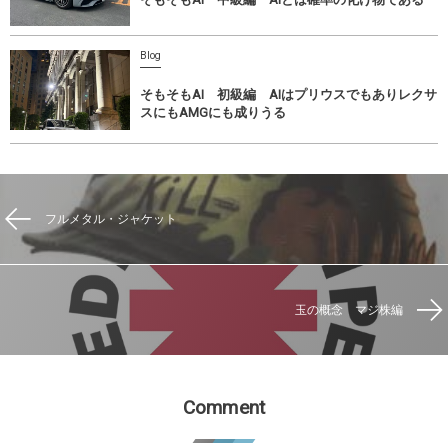
Blog
そもそもAI 初級編 AIはプリウスでもありレクサ
スにもAMGにも成りうる
フルメタル・ジャケット
玉の概念 マジ株編
Comment