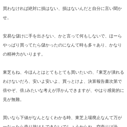
買わなければ絶対に損はない、損はないんだと自分に言い聞か
せ。
安易な儲けに手を出さない、かと言って何もしないで、ほーら
やっぱり買ってたら儲かったのになんて時も多々あり、かなり
の精神力がいります。
東芝もね、今ほんとはとてもとても買いたいの、｢東芝が潰れる
わけないだろ、安いよ安いよ、買っとけよ、決算報告書次第で
倍やぞ、倍｣みたいな考えが浮かんできますが、やはり感覚的に
見が無難。
買いなら下値がなんとなくわかる時、東芝上場廃止なんて万が
一なったら売り抜けもできないでしょうからね。空売りは論